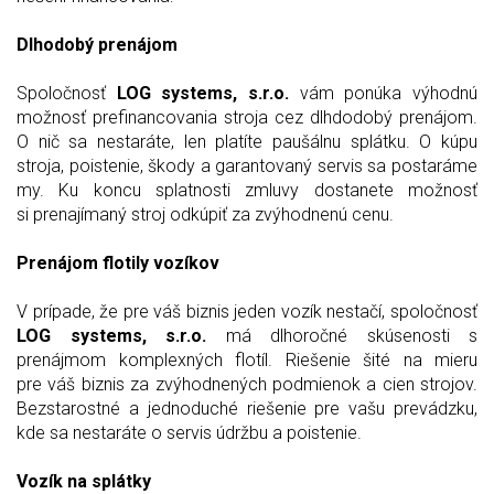
Dlhodobý prenájom
Spoločnosť
LOG systems, s.r.o.
vám ponúka výhodnú
možnosť prefinancovania stroja cez dlhdodobý prenájom.
O nič sa nestaráte, len platíte paušálnu splátku. O kúpu
stroja, poistenie, škody a garantovaný servis sa postaráme
my. Ku koncu splatnosti zmluvy dostanete možnosť
si prenajímaný stroj odkúpiť za zvýhodnenú cenu.
Prenájom flotily vozíkov
V prípade, že pre váš biznis jeden vozík nestačí, spoločnosť
LOG systems, s.r.o.
má dlhoročné skúsenosti s
prenájmom komplexných flotíl. Riešenie šité na mieru
pre váš biznis za zvýhodnených podmienok a cien strojov.
Bezstarostné a jednoduché riešenie pre vašu prevádzku,
kde sa nestaráte o servis údržbu a poistenie.
Vozík na splátky