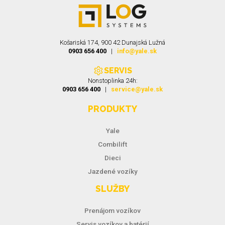
Košariská 174, 900 42 Dunajská Lužná
0903 656 400
|
info@yale.sk
SERVIS
Nonstoplinka 24h:
0903 656 400
|
service@yale.sk
PRODUKTY
Yale
Combilift
Dieci
Jazdené vozíky
SLUŽBY
Prenájom vozíkov
Servis vozíkov a batérií