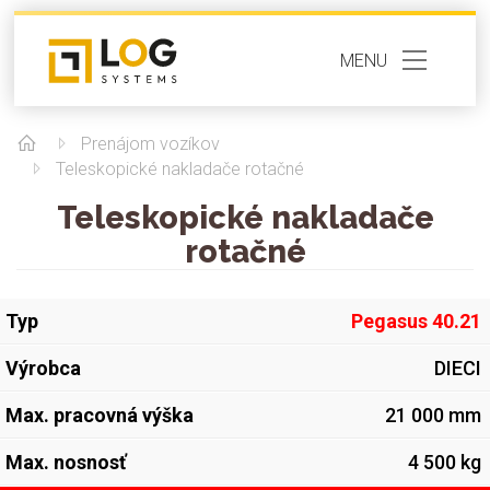
MENU
Prenájom vozíkov
Teleskopické nakladače rotačné
Teleskopické nakladače
rotačné
Pegasus 40.21
DIECI
21 000 mm
4 500 kg